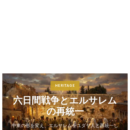
HERITAGE
六日間戦争とエルサレム
の再統一
中東の形を変え、エルサレムをユダヤ人と再統一し