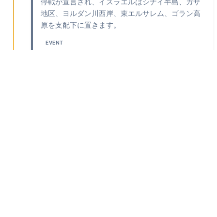
停戦が宣言され、イスラエルはシナイ半島、ガザ
地区、ヨルダン川西岸、東エルサレム、ゴラン高
原を支配下に置きます。
EVENT
Sources & Research
Every fact on Temples.org is backed by verified
Sources
& Research
. Each piece of information is rated by source
tier and confidence level.
Official
TIER A
Primary source from official institution