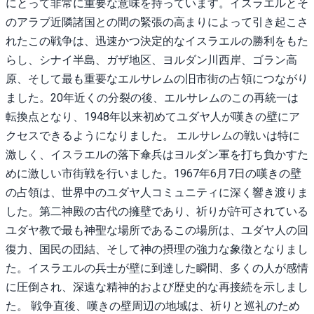
にとって非常に重要な意味を持っています。イスラエルとそ
のアラブ近隣諸国との間の緊張の高まりによって引き起こさ
れたこの戦争は、迅速かつ決定的なイスラエルの勝利をもた
らし、シナイ半島、ガザ地区、ヨルダン川西岸、ゴラン高
原、そして最も重要なエルサレムの旧市街の占領につながり
ました。20年近くの分裂の後、エルサレムのこの再統一は
転換点となり、1948年以来初めてユダヤ人が嘆きの壁にア
クセスできるようになりました。 エルサレムの戦いは特に
激しく、イスラエルの落下傘兵はヨルダン軍を打ち負かすた
めに激しい市街戦を行いました。1967年6月7日の嘆きの壁
の占領は、世界中のユダヤ人コミュニティに深く響き渡りま
した。第二神殿の古代の擁壁であり、祈りが許可されている
ユダヤ教で最も神聖な場所であるこの場所は、ユダヤ人の回
復力、国民の団結、そして神の摂理の強力な象徴となりまし
た。イスラエルの兵士が壁に到達した瞬間、多くの人が感情
に圧倒され、深遠な精神的および歴史的な再接続を示しまし
た。 戦争直後、嘆きの壁周辺の地域は、祈りと巡礼のため