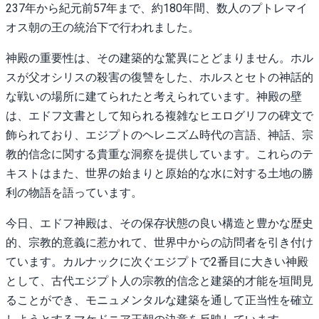
237年から紀元前57年まで、約180年間、数人のプトレマイ
オス朝の王の統治下で行われました。
神殿の重要性は、その建築的な驚異にとどまりません。ホル
スが父オシリスの殺害の復讐をした、ホルスとセトの神話的
な戦いの場所に建てられたと考えられています。神殿の壁
は、エドフ文書として知られる複雑なヒエログリフの碑文で
飾られており、エジプトのヘレニズム時代の言語、神話、宗
教的信念に関する貴重な洞察を提供しています。これらのテ
キストはまた、世界の始まりと原始的な水に対する土地の勝
利の物語を語っています。
今日、エドフ神殿は、その保存状態の良い構造と豊かな歴史
的、宗教的意義に惹かれて、世界中からの訪問者を引き付け
ています。カルナックに次ぐエジプトで2番目に大きい神殿
として、古代エジプト人の宗教的信念と建築的才能を垣間見
ることができ、モニュメンタルな建築を通して正当性を確立