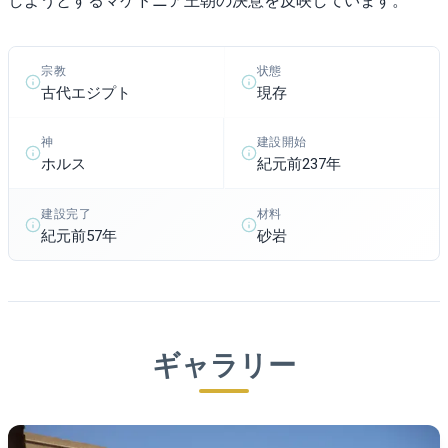
しようとするマケドニア王朝の決意を反映しています。
宗教
状態
古代エジプト
現存
神
建設開始
ホルス
紀元前237年
建設完了
材料
紀元前57年
砂岩
ギャラリー