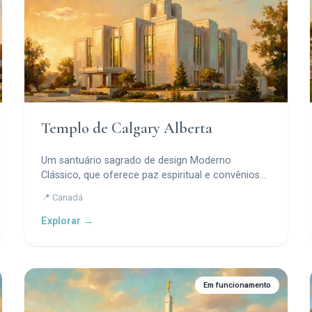
Templo de Calgary Alberta
Um santuário sagrado de design Moderno
Clássico, que oferece paz espiritual e convênios
eternos em uma colina elevada com vista para as
📍 Canadá
Montanhas Rochosas Canadenses.
Explorar →
Em funcionamento