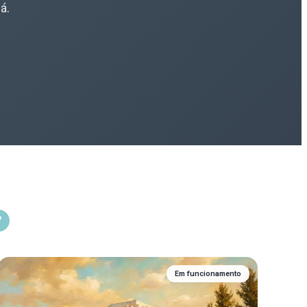
á.
7
Em funcionamento