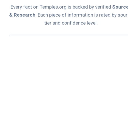
Every fact on Temples.org is backed by verified
Sourc
& Research
. Each piece of information is rated by sou
tier and confidence level.
Official
TIER A
Primary source from official institution
Academic
TIER B
Peer-reviewed or encyclopedic source
Secondary
TIER C
News articles, travel sites, or general reference
Commercial
TIER D
Tour operators, booking agencies, or promotional
content