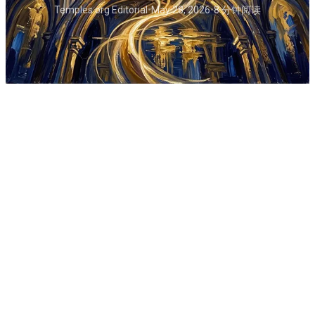
Temples.org Editorial
•
May 28, 2026
•
8 分钟阅读