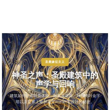
圣殿象征主义
神圣之声：圣殿建筑中的
声学与回响
建筑如何塑造听觉体验。探索耳语廊、玛雅鸣叫金字
塔以及世界上最神圣空间的声学设计的秘密。