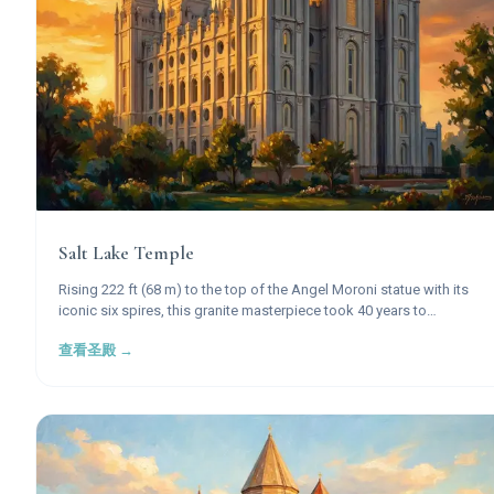
Salt Lake Temple
Rising 222 ft (68 m) to the top of the Angel Moroni statue with its
iconic six spires, this granite masterpiece took 40 years to
construct and stands as the most recognized symbol of The
查看圣殿 →
Church of Jesus Christ of Latter-day Saints worldwide.