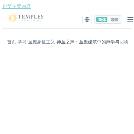
跳至主要内容
简体
繁體
|
首页
学习
圣殿象征主义
神圣之声：圣殿建筑中的声学与回响
/
/
/