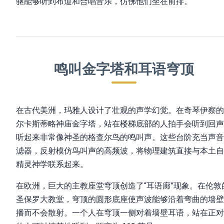
驱能够听到布道和合唱音乐，仿佛他们坐在前排。
鸣叫金字塔和耳语穹顶
在古代美洲，玛雅人设计了壮观的声学幻觉。在奇琴伊察的
尔卡斯蒂略神庙金字塔，站在楼梯底部的人拍手会听到回声
听起来非常像神圣的格查尔鸟的鸣叫声。这些台阶充当声音
滤器，反射模仿鸟叫声的高频波，将物理建筑直接与本土自
精灵神学联系起来。
在欧洲，巨大的主教座堂穹顶创造了“耳语廊”现象。在伦敦
圣保罗大教堂，穹顶的圆形底座使声波能够沿着弯曲的墙壁
播而不会散射。一个人在穹顶一侧对着墙壁耳语，站在正对