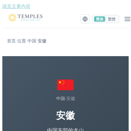
跳至主要内容
简体
繁體
|
首页
位置
中国
安徽
/
/
/
中国
›
安徽
安徽
中国东部的名山