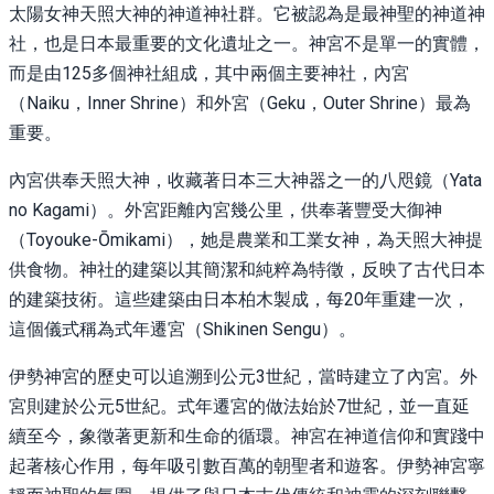
太陽女神天照大神的神道神社群。它被認為是最神聖的神道神
社，也是日本最重要的文化遺址之一。神宮不是單一的實體，
而是由125多個神社組成，其中兩個主要神社，內宮
（Naiku，Inner Shrine）和外宮（Geku，Outer Shrine）最為
重要。
內宮供奉天照大神，收藏著日本三大神器之一的八咫鏡（Yata
no Kagami）。外宮距離內宮幾公里，供奉著豐受大御神
（Toyouke-Ōmikami），她是農業和工業女神，為天照大神提
供食物。神社的建築以其簡潔和純粹為特徵，反映了古代日本
的建築技術。這些建築由日本柏木製成，每20年重建一次，
這個儀式稱為式年遷宮（Shikinen Sengu）。
伊勢神宮的歷史可以追溯到公元3世紀，當時建立了內宮。外
宮則建於公元5世紀。式年遷宮的做法始於7世紀，並一直延
續至今，象徵著更新和生命的循環。神宮在神道信仰和實踐中
起著核心作用，每年吸引數百萬的朝聖者和遊客。伊勢神宮寧