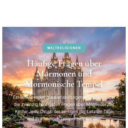
WELTRELIGIONEN
Häufige Fragen über
Mormonen und
Mormonische Tempel
Ein aufklärender, glaubensbezogener Leitfaden, der
die zwanzig häufigsten Fragen über Mitglieder der
Kirche Jesu Christi der Heiligen der Letzten Tage
und ihre heiligen Tempel beantwortet.