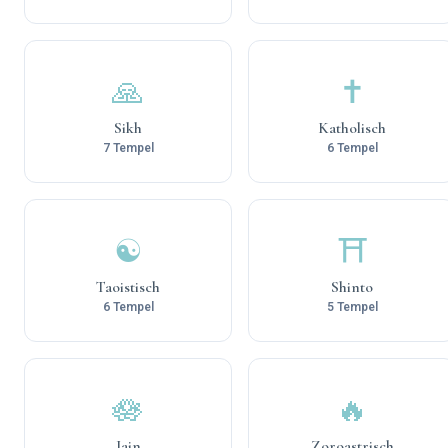
🙏
✝️
Sikh
Katholisch
7 Tempel
6 Tempel
☯️
⛩️
Taoistisch
Shinto
6 Tempel
5 Tempel
🪷
🔥
Jain
Zoroastrisch