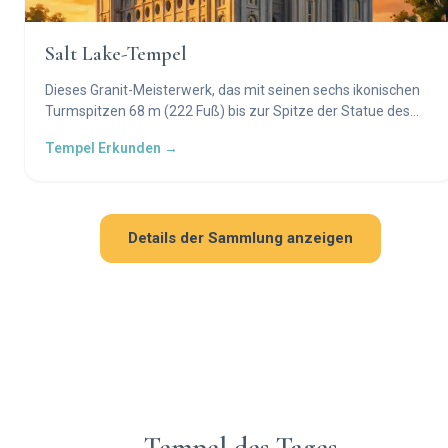
Salt Lake-Tempel
Dieses Granit-Meisterwerk, das mit seinen sechs ikonischen
Turmspitzen 68 m (222 Fuß) bis zur Spitze der Statue des
Engels Moroni emporragt, wurde in 40-jähriger Bauzeit
Tempel Erkunden →
errichtet und steht weltweit als das bekannteste Symbol der
Kirche Jesu Christi der Heiligen der Letzten Tage.
Details der Sammlung anzeigen
Tempel des Tages