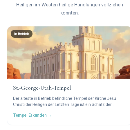
Heiligen im Westen heilige Handlungen vollziehen
konnten.
In Betrieb
St.-George-Utah-Tempel
Der älteste in Betrieb befindliche Tempel der Kirche Jesu
Christi der Heiligen der Letzten Tage ist ein Schatz der
Pionierzeit. Er war der einzige Tempel, der während der
Tempel Erkunden →
dreißigjährigen Präsidentschaft von Brigham Young
fertiggestellt wurde, und steht als Denkmal des Glaubens im
roten Sandsteingebiet von Utah.