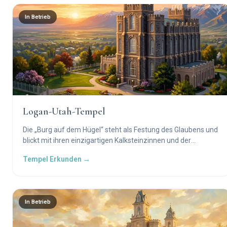
In Betrieb
Logan-Utah-Tempel
Die „Burg auf dem Hügel“ steht als Festung des Glaubens und
blickt mit ihren einzigartigen Kalksteinzinnen und der
neugotischen Architektur aus der Pionierzeit über das Cache
Tempel Erkunden →
Valley.
In Betrieb