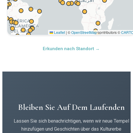
Leaflet
|
©
OpenStreetMap
contributors ©
CART
Erkunden nach Standort →
Bleiben Sie Auf Dem Laufenden
Lassen Sie sich benachrichtigen, wenn wir neue Tempel
hinzufügen und Geschichten über das Kulturerbe