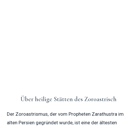
Zoroastrische Feuertempel (Atash Behrams
und Agiyaris) beherbergen ein heiliges,
unaufhörlich brennendes Feuer, das die
Reinheit, das Licht und die Weisheit von Ahura
Mazda symbolisiert.
Über heilige Stätten des Zoroastrisch
Der Zoroastrismus, der vom Propheten Zarathustra im
alten Persien gegründet wurde, ist eine der ältesten