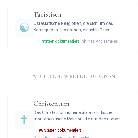
Taoistisch
☯️
Ostasiatische Religionen, die sich um das
→
Konzept des Tao drehen, einschließlich
Taoismus und Shinto.
11 Stätten dokumentiert
Shrines And Temples
WICHTIGE WELTRELIGIONEN
Christentum
Das Christentum ist eine abrahamitische
✝️
monotheistische Religion, die auf dem Leben
→
und den Lehren Jesu von Nazareth basiert.
198 Stätten dokumentiert
Tempel und Kathedralen dienen als heilige Orte
Cathedrals, Churches, & Temples