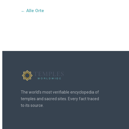
← Alle Orte
The world's most verifiable encyclopedia of
temples and sacred sites. Every fact traced
to its source.