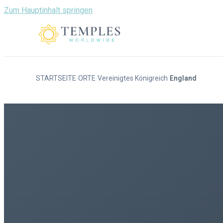
Zum Hauptinhalt springen
STARTSEITE
ORTE
Vereinigtes Königreich
England
/
/
/