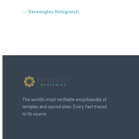
← Vereinigtes Königreich
The world's most verifiable encyclopedia of
temples and sacred sites. Every fact traced
to its source.