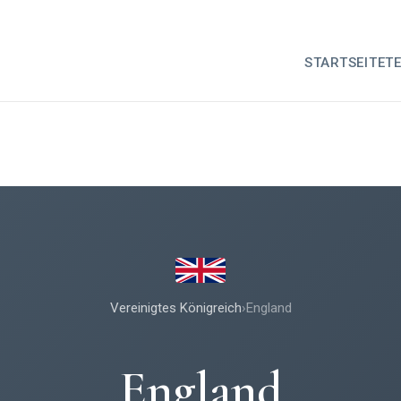
STARTSEITE
T
Vereinigtes Königreich
›
England
England