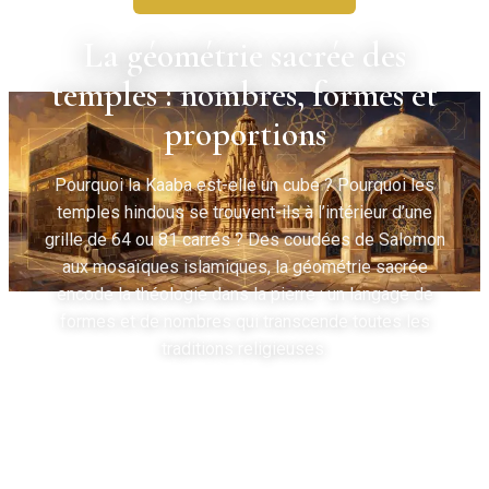
La géométrie sacrée des
temples : nombres, formes et
proportions
Pourquoi la Kaaba est-elle un cube ? Pourquoi les
temples hindous se trouvent-ils à l’intérieur d’une
grille de 64 ou 81 carrés ? Des coudées de Salomon
aux mosaïques islamiques, la géométrie sacrée
encode la théologie dans la pierre : un langage de
formes et de nombres qui transcende toutes les
traditions religieuses.
Temples.org Editorial
•
May 8, 2026
•
8 min de lecture