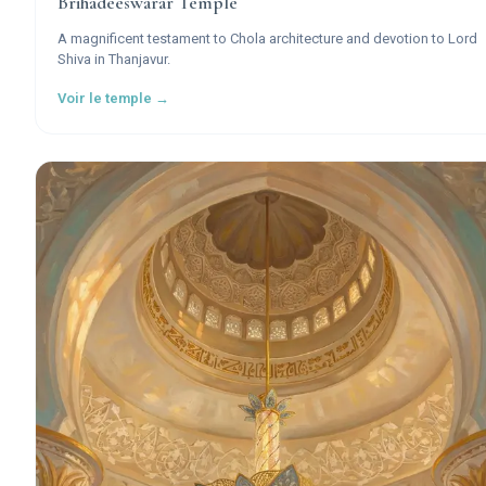
Brihadeeswarar Temple
A magnificent testament to Chola architecture and devotion to Lord
Shiva in Thanjavur.
Voir le temple →