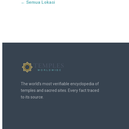
← Semua Lokasi
The world's most verifiable encyclopedia of
temples and sacred sites. Every fact traced
to its source.