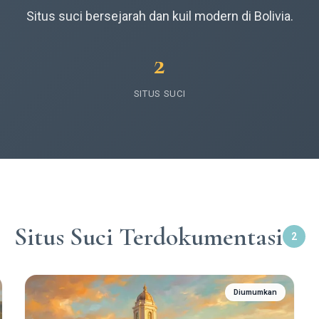
Situs suci bersejarah dan kuil modern di Bolivia.
2
SITUS SUCI
Situs Suci Terdokumentasi
2
Diumumkan