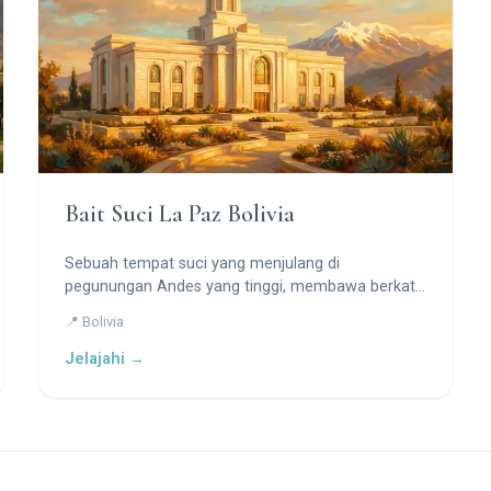
Bait Suci La Paz Bolivia
Sebuah tempat suci yang menjulang di
pegunungan Andes yang tinggi, membawa berkat-
berkat Rumah Tuhan kepada para orang suci di La
📍 Bolivia
Paz dan El Alto.
Jelajahi →