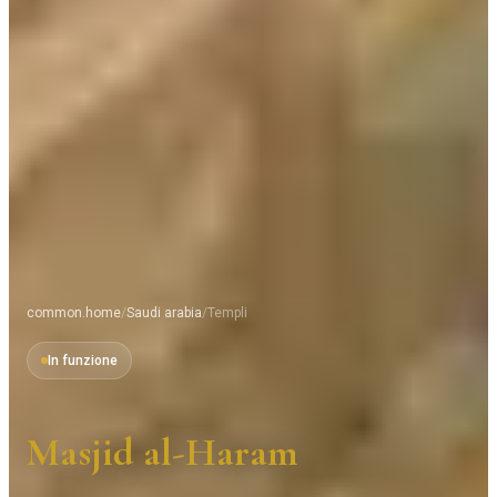
common.home
/
Saudi arabia
/
Templi
In funzione
Masjid al-Haram