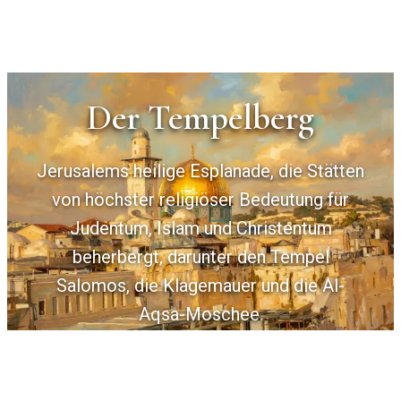
Der Tempelberg
Jerusalems heilige Esplanade, die Stätten
von höchster religiöser Bedeutung für
Judentum, Islam und Christentum
beherbergt, darunter den Tempel
Salomos, die Klagemauer und die Al-
Aqsa-Moschee.