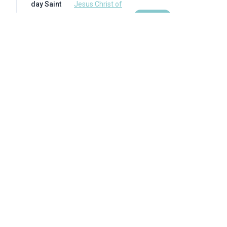
day Saint
Jesus Christ of
Pioneer
Latter-day
2026-05-28
A
Trail
Saints
(opens
History
in a new tab)
Zurück zum Lernzentrum