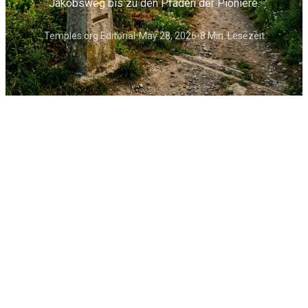
Jakobsweg bis zu den Pfaden der Pioniere.
Temples.org Editorial
•
May 28, 2026
•
8 Min. Lesezeit