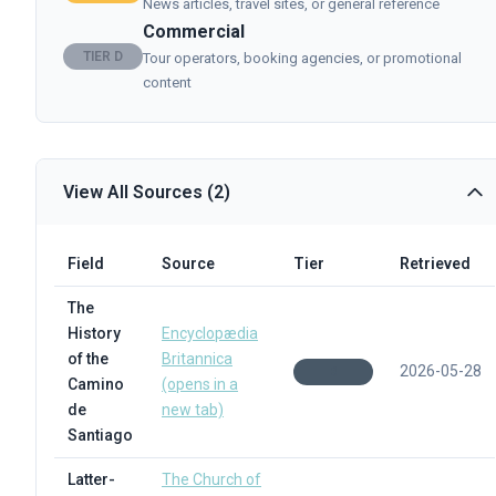
News articles, travel sites, or general reference
Commercial
TIER D
Tour operators, booking agencies, or promotional
content
View All Sources (2)
Field
Source
Tier
Retrieved
The
History
Encyclopædia
of the
Britannica
2026-05-28
B
Camino
(opens in a
de
new tab)
Santiago
Latter-
The Church of