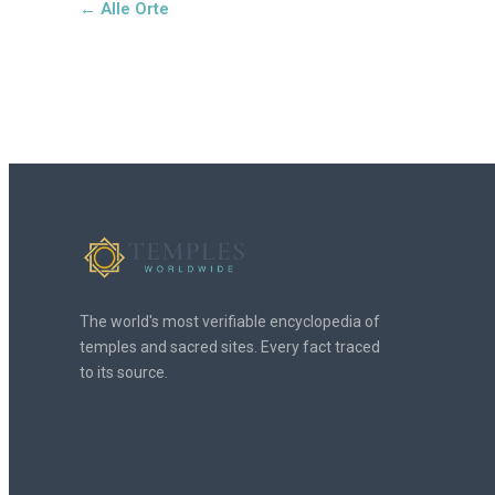
← Alle Orte
The world's most verifiable encyclopedia of
temples and sacred sites. Every fact traced
to its source.