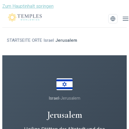
Zum Hauptinhalt springen
STARTSEITE
ORTE
Israel
Jerusalem
/
/
/
Israel
›
Jerusalem
Jerusalem