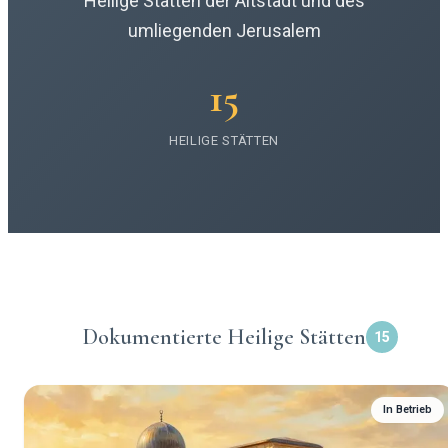
Heilige Stätten der Altstadt und des
umliegenden Jerusalem
15
HEILIGE STÄTTEN
Dokumentierte Heilige Stätten
15
In Betrieb