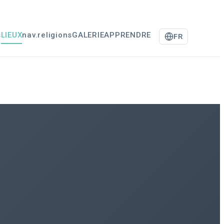
s
LIEUX
nav.religions
GALERIE
APPRENDRE
FR