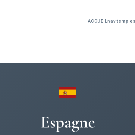
ACCUEIL
nav.temple
Espagne