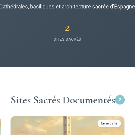
Cathédrales, basiliques et architecture sacrée d'Espagne
2
SITES SACRÉS
Sites Sacrés Documentés
2
En activité