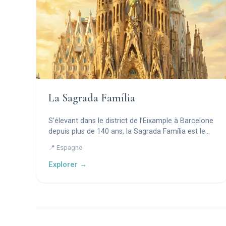
La Sagrada Família
S’élevant dans le district de l’Eixample à Barcelone
depuis plus de 140 ans, la Sagrada Família est le
chef-d’œuvre achevé d’Antoni Gaudí — une
📍 Espagne
basilique visionnaire où la pierre devient forêt, la
lumière devient prière et la géométrie devient
Explorer →
théologie.