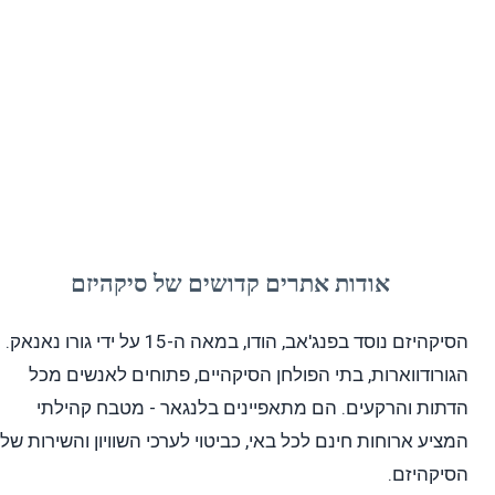
גורודוואַרוֹת הם בתי פולחן סיקהיים הפתוחים לכל,
המדגישים שוויון, שירות ומסירות לאל אחד.
אודות אתרים קדושים של סיקהיזם
הסיקהיזם נוסד בפנג'אב, הודו, במאה ה-15 על ידי גורו נאנאק.
הגורודווארות, בתי הפולחן הסיקהיים, פתוחים לאנשים מכל
הדתות והרקעים. הם מתאפיינים בלנגאר - מטבח קהילתי
המציע ארוחות חינם לכל באי, כביטוי לערכי השוויון והשירות של
הסיקהיזם.