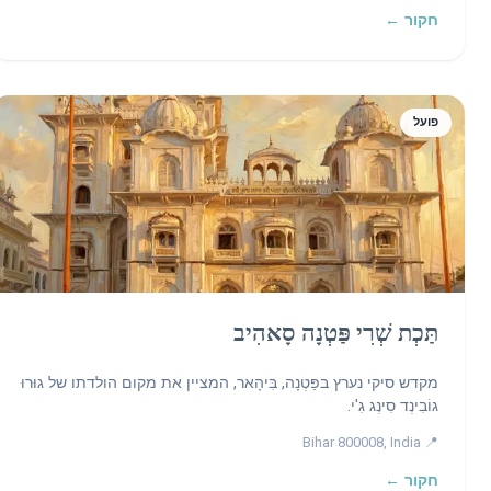
חקור ←
פועל
תַּכְת שְׁרִי פַּטְנָה סָאהִיב
מקדש סיקי נערץ בפַּטְנָה, בִּיהָאר, המציין את מקום הולדתו של גוּרוּ
גוֹבִינְד סִינְג גִ'י.
📍 Bihar 800008, India
חקור ←