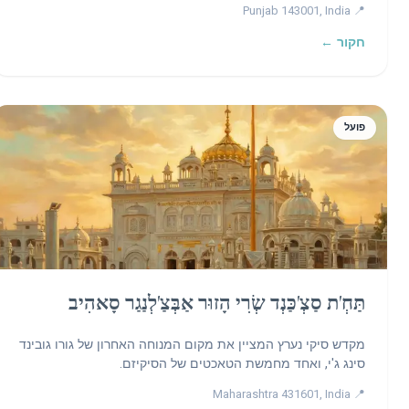
📍 Punjab 143001, India
חקור ←
פועל
תַּחְ'ת סַצְ'כַּנְד שְׂרִי הָזוּר אַבְּצַ'לְנַגַר סָאהִיב
מקדש סיקי נערץ המציין את מקום המנוחה האחרון של גורו גובינד
סינג ג'י, ואחד מחמשת הטאכטים של הסיקיזם.
📍 Maharashtra 431601, India