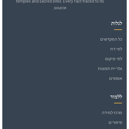
temples and sacred sites. Every fact traced to its
source.
לגלות
כל המקדשים
לפי דת
לפי מיקום
גלריית תמונות
אוספים
ללמוד
מרכז למידה
סיפורים