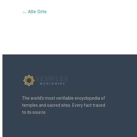
← Alle Orte
The world's most verifiable encyclopedia of
temples and sacred sites. Every fact traced
to its source.