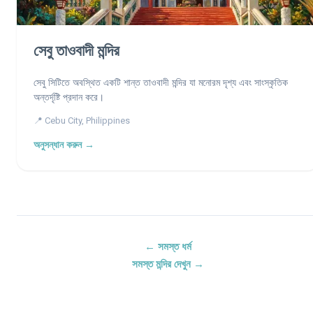
সেবু তাওবাদী মন্দির
সেবু সিটিতে অবস্থিত একটি শান্ত তাওবাদী মন্দির যা মনোরম দৃশ্য এবং সাংস্কৃতিক
অন্তর্দৃষ্টি প্রদান করে।
📍 Cebu City, Philippines
অনুসন্ধান করুন →
← সমস্ত ধর্ম
সমস্ত মন্দির দেখুন →