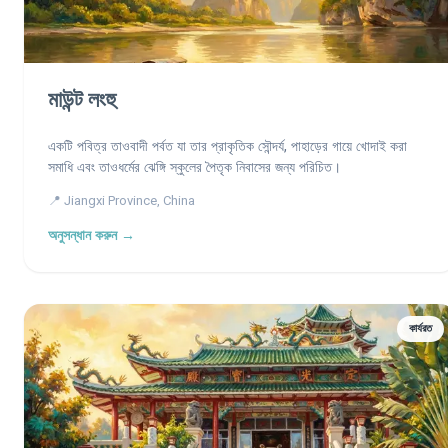
মাউন্ট লংহু
একটি পবিত্র তাওবাদী পর্বত যা তার প্রাকৃতিক সৌন্দর্য, পাহাড়ের গায়ে খোদাই করা
সমাধি এবং তাওধর্মের ঝেঙ্গি স্কুলের পৈতৃক নিবাসের জন্য পরিচিত।
📍 Jiangxi Province, China
অনুসন্ধান করুন →
কার্যরত