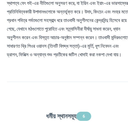
স্থাপত্য ফেং শুই-এর নীতিগুলো অনুসরণ করে, যা ইয়িন এবং ইয়াং-এর ভারসাম্যে
প্রতিনিধিত্বকারী উপাদানগুলোকে অন্তর্ভুক্ত করে। উদাং, কিংচেং এবং লংহুর মত
প্রধান পবিত্র পর্বতগুলো সহস্রাব্দ ধরে তাওবাদী অনুশীলনের কেন্দ্রবিন্দু হিসেবে রয়ে
গেছে, যেখানে মঠগুলোতে পুরোহিত এবং সন্ন্যাসিনীরা দীর্ঘায়ু সাধনা করেন, ধ্যান
অনুশীলন করেন এবং বিস্তৃত আচার-অনুষ্ঠান সম্পন্ন করেন। তাওবাদী মন্দিরগুলো
সাধারণত থ্রি পিওর ওয়ানস (তিনটি বিশুদ্ধ সত্তা)-এর মূর্তি, ধূপ নিবেদন এবং
ড্রাগন, ফিনিক্স ও অন্যান্য শুভ প্রতীকের জটিল খোদাই করা নকশা দেখা যায়।
ধর্মীয় স্থানসমূহ
6