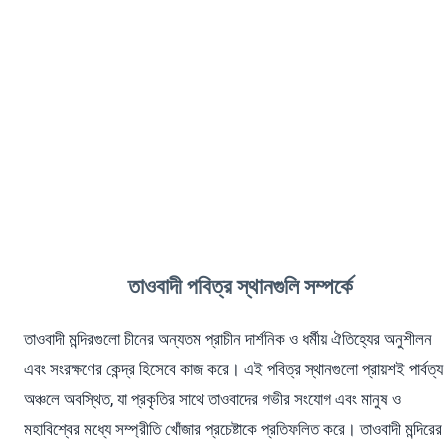
তাওবাদী মন্দিরগুলো হলো প্রকৃতির সাথে সম্প্রীতির অভয়ারণ্য, যা
ধ্যান, আচার-অনুষ্ঠান এবং ইয়িন ও ইয়াং-এর ভারসাম্যের মাধ্যমে
তাও সাধনার জন্য উৎসর্গীকৃত।
তাওবাদী পবিত্র স্থানগুলি সম্পর্কে
তাওবাদী মন্দিরগুলো চীনের অন্যতম প্রাচীন দার্শনিক ও ধর্মীয় ঐতিহ্যের অনুশীলন
এবং সংরক্ষণের কেন্দ্র হিসেবে কাজ করে। এই পবিত্র স্থানগুলো প্রায়শই পার্বত্য
অঞ্চলে অবস্থিত, যা প্রকৃতির সাথে তাওবাদের গভীর সংযোগ এবং মানুষ ও
মহাবিশ্বের মধ্যে সম্প্রীতি খোঁজার প্রচেষ্টাকে প্রতিফলিত করে। তাওবাদী মন্দিরের