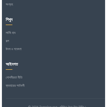
সংগ্রহ
শিখুন
লার্নিং হাব
গল্প
উৎস ও গবেষণা
আইনগত
গোপনীয়তা নীতি
ব্যবহারের শর্তাবলী
© 2026 Temples.org · পরীক্ষিত উৎস দিয়ে নির্মিত।