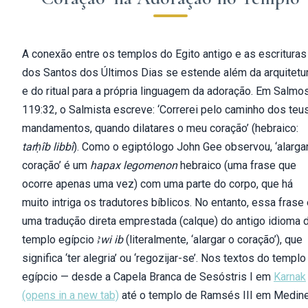
A conexão entre os templos do Egito antigo e as escrituras
dos Santos dos Últimos Dias se estende além da arquitetu
e do ritual para a própria linguagem da adoração. Em Salmo
119:32, o Salmista escreve: ‘Correrei pelo caminho dos teu
mandamentos, quando dilatares o meu coração’ (hebraico:
tarḥîb libbî
). Como o egiptólogo John Gee observou, ‘alarga
coração’ é um
hapax legomenon
hebraico (uma frase que
ocorre apenas uma vez) com uma parte do corpo, que há
muito intriga os tradutores bíblicos. No entanto, essa frase
uma tradução direta emprestada (calque) do antigo idioma 
templo egípcio
ꜣwi ib
(literalmente, ‘alargar o coração’), que
significa ‘ter alegria’ ou ‘regozijar-se’. Nos textos do templo
egípcio — desde a Capela Branca de Sesóstris I em
Karnak
(opens in a new tab)
até o templo de Ramsés III em Medin