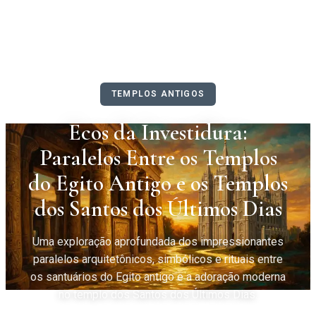
TEMPLOS ANTIGOS
Ecos da Investidura:
Paralelos Entre os Templos
do Egito Antigo e os Templos
dos Santos dos Últimos Dias
Uma exploração aprofundada dos impressionantes
paralelos arquitetônicos, simbólicos e rituais entre
os santuários do Egito antigo e a adoração moderna
no templo dos Santos dos Últimos Dias.