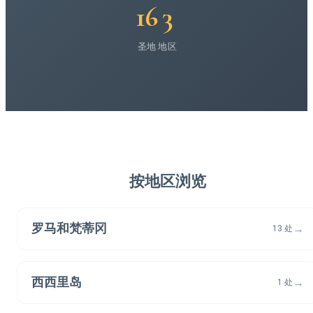
16
3
圣地
地区
按地区浏览
罗马和梵蒂冈
→
13 处
西西里岛
→
1 处