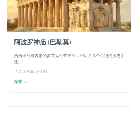
阿波罗神庙 (巴勒莫)
西西里岛最古老的多立克柱式神庙，经历了几个世纪的历史变
迁。
📍 西西里岛, 意大利
探索 →