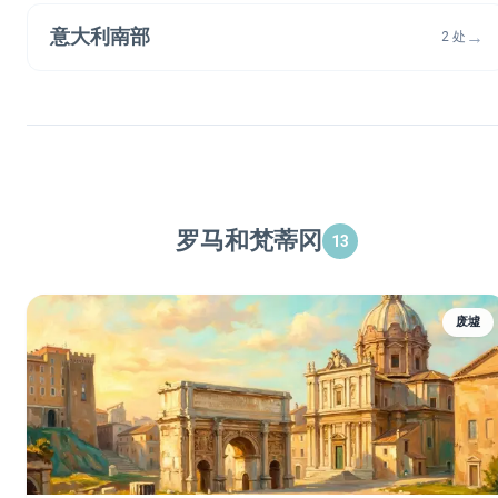
意大利南部
→
2 处
罗马和梵蒂冈
13
废墟