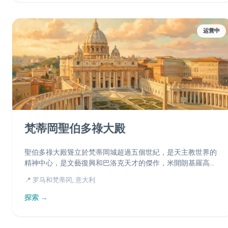
运营中
梵蒂岡聖伯多祿大殿
聖伯多祿大殿聳立於梵蒂岡城超過五個世紀，是天主教世界的
精神中心，是文藝復興和巴洛克天才的傑作，米開朗基羅高聳
的圓頂為其加冕，庇護著宗徒伯多祿的陵墓和文明的藝術瑰
📍 罗马和梵蒂冈, 意大利
寶。
探索 →