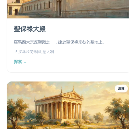
聖保祿大殿
羅馬四大宗座聖殿之一，建於聖保祿宗徒的墓地上。
📍 罗马和梵蒂冈, 意大利
探索 →
废墟