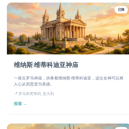
已毁
维纳斯·维蒂科迪亚神庙
一座古罗马神庙，供奉着维纳斯·维蒂科迪亚，这位女神可以将
人心从邪恶变为美德。
📍 罗马和梵蒂冈, 意大利
探索 →