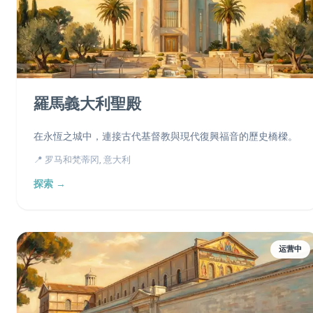
羅馬義大利聖殿
在永恆之城中，連接古代基督教與現代復興福音的歷史橋樑。
📍 罗马和梵蒂冈, 意大利
探索 →
运营中