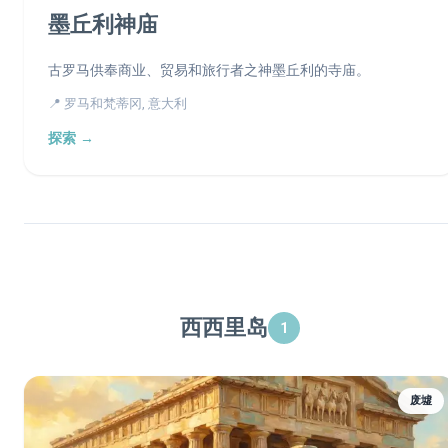
墨丘利神庙
古罗马供奉商业、贸易和旅行者之神墨丘利的寺庙。
📍 罗马和梵蒂冈, 意大利
探索 →
西西里岛
1
废墟