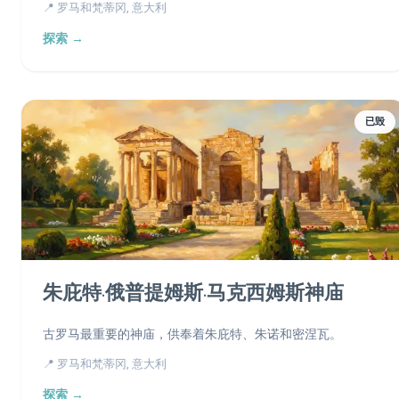
📍 罗马和梵蒂冈, 意大利
探索 →
已毁
朱庇特·俄普提姆斯·马克西姆斯神庙
古罗马最重要的神庙，供奉着朱庇特、朱诺和密涅瓦。
📍 罗马和梵蒂冈, 意大利
探索 →