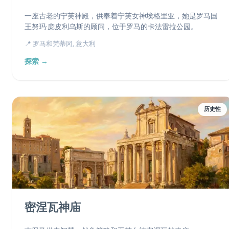
一座古老的宁芙神殿，供奉着宁芙女神埃格里亚，她是罗马国
王努玛·庞皮利乌斯的顾问，位于罗马的卡法雷拉公园。
📍 罗马和梵蒂冈, 意大利
探索 →
历史性
密涅瓦神庙