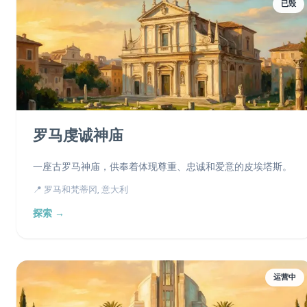
已毁
罗马虔诚神庙
一座古罗马神庙，供奉着体现尊重、忠诚和爱意的皮埃塔斯。
📍 罗马和梵蒂冈, 意大利
探索 →
运营中