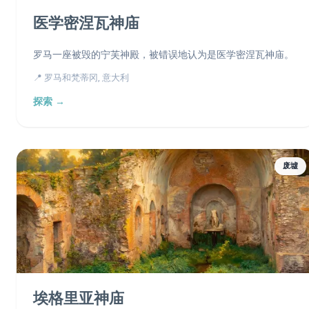
医学密涅瓦神庙
罗马一座被毁的宁芙神殿，被错误地认为是医学密涅瓦神庙。
📍 罗马和梵蒂冈, 意大利
探索 →
废墟
埃格里亚神庙