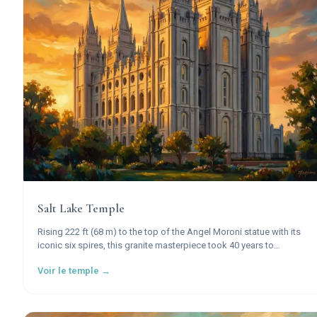
Salt Lake Temple
Rising 222 ft (68 m) to the top of the Angel Moroni statue with its
iconic six spires, this granite masterpiece took 40 years to
construct and stands as the most recognized symbol of The
Voir le temple →
Church of Jesus Christ of Latter-day Saints worldwide.