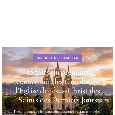
HISTOIRE DES TEMPLES
10 faits surprenants
concernant les temples de
l’Église de Jésus-Christ des
Saints des Derniers Jours
Des capsules temporelles cachées aux miracles