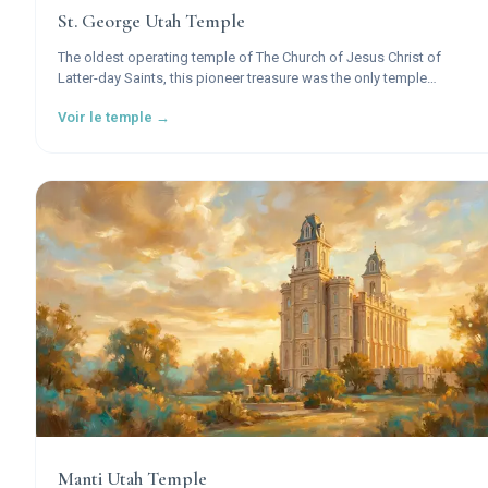
St. George Utah Temple
The oldest operating temple of The Church of Jesus Christ of
Latter-day Saints, this pioneer treasure was the only temple
completed during Brigham Young's thirty-year presidency and
Voir le temple →
stands as a monument to faith in Utah's red rock country.
Manti Utah Temple