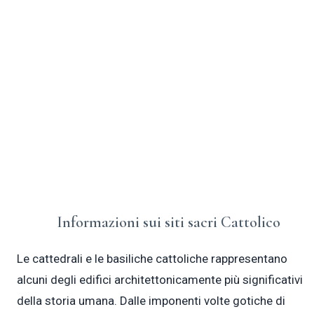
Le cattedrali e le basiliche cattoliche sono
monumentali luoghi di culto che mostrano
secoli di arte sacra, architettura e devozione
alla fede cristiana.
Informazioni sui siti sacri Cattolico
Le cattedrali e le basiliche cattoliche rappresentano
alcuni degli edifici architettonicamente più significativi
della storia umana. Dalle imponenti volte gotiche di