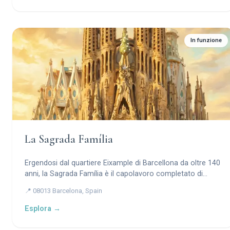
In funzione
La Sagrada Família
Ergendosi dal quartiere Eixample di Barcellona da oltre 140
anni, la Sagrada Família è il capolavoro completato di
Antoni Gaudí — una basilica visionaria dove la pietra
📍 08013 Barcelona, Spain
diventa foresta, la luce diventa preghiera e la geometria
diventa teologia.
Esplora →