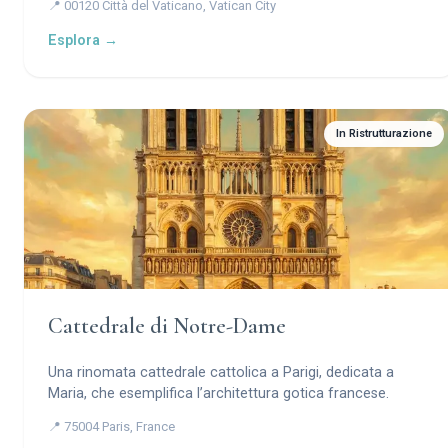
📍 00120 Città del Vaticano, Vatican City
rinascimentale e barocco coronato dalla maestosa cupola
di Michelangelo, che custodisce la tomba dell'Apostolo
Esplora →
Pietro e i tesori artistici di una civiltà.
In Ristrutturazione
Cattedrale di Notre-Dame
Una rinomata cattedrale cattolica a Parigi, dedicata a
Maria, che esemplifica l’architettura gotica francese.
📍 75004 Paris, France