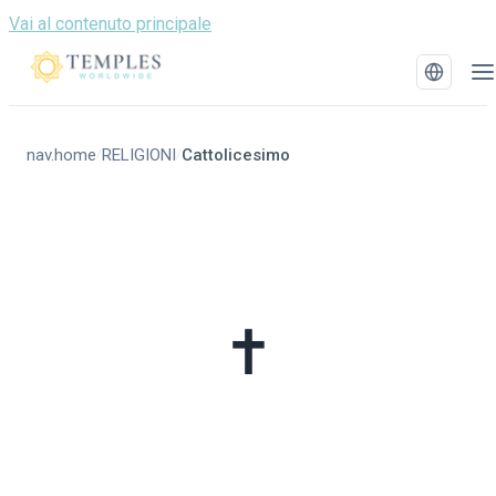
Vai al contenuto principale
nav.home
RELIGIONI
Cattolicesimo
/
/
✝️
Cattolicesimo