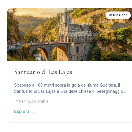
In funzione
Santuario di Las Lajas
Sospeso a 100 metri sopra la gola del fiume Guáitara, il
Santuario di Las Lajas è una delle chiese di pellegrinaggio
più mozzafiato al mondo — una meraviglia neogotica
📍 Nariño, Colombia
costruita all’interno della scogliera di un canyon attorno a
un’immagine miracolosa della Vergine Maria impressa
Esplora →
direttamente sulla pietra.