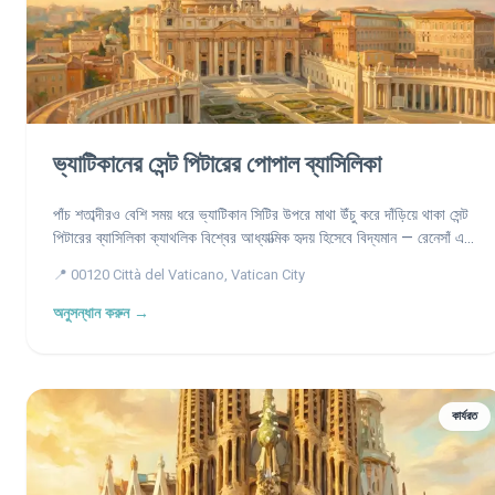
ভ্যাটিকানের সেন্ট পিটারের পোপাল ব্যাসিলিকা
পাঁচ শতাব্দীরও বেশি সময় ধরে ভ্যাটিকান সিটির উপরে মাথা উঁচু করে দাঁড়িয়ে থাকা সেন্ট
পিটারের ব্যাসিলিকা ক্যাথলিক বিশ্বের আধ্যাত্মিক হৃদয় হিসেবে বিদ্যমান — রেনেসাঁ এবং
বারোক প্রতিভার এক অনন্য কীর্তি যা মাইকেলেঞ্জেলোর সুউচ্চ গম্বুজ দ্বারা মুকুটিত, যা
📍 00120 Città del Vaticano, Vatican City
ধারণ করে আছে প্রেরিত পিটারের সমাধি এবং একটি সভ্যতার শৈল্পিক ধনভাণ্ডার।
অনুসন্ধান করুন →
কার্যরত