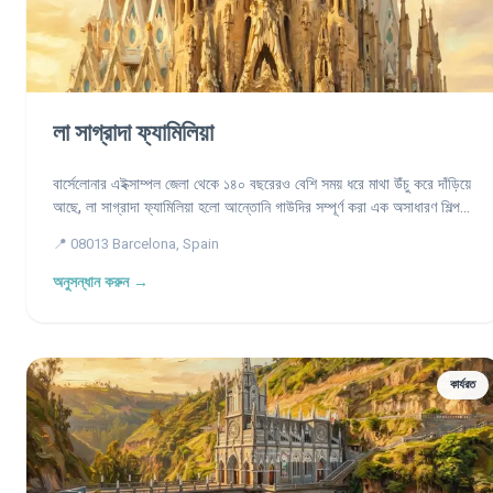
লা সাগ্রাদা ফ্যামিলিয়া
বার্সেলোনার এইক্সাম্পল জেলা থেকে ১৪০ বছরেরও বেশি সময় ধরে মাথা উঁচু করে দাঁড়িয়ে
আছে, লা সাগ্রাদা ফ্যামিলিয়া হলো আন্তোনি গাউদির সম্পূর্ণ করা এক অসাধারণ শিল্পকর্ম
— একটি স্বপ্নদর্শী ব্যাসিলিকা যেখানে পাথর বনে পরিণত হয়, আলো প্রার্থনায়
📍 08013 Barcelona, Spain
রূপান্তরিত হয় এবং জ্যামিতি ধর্মতত্ত্বে পরিণত হয়।
অনুসন্ধান করুন →
কার্যরত