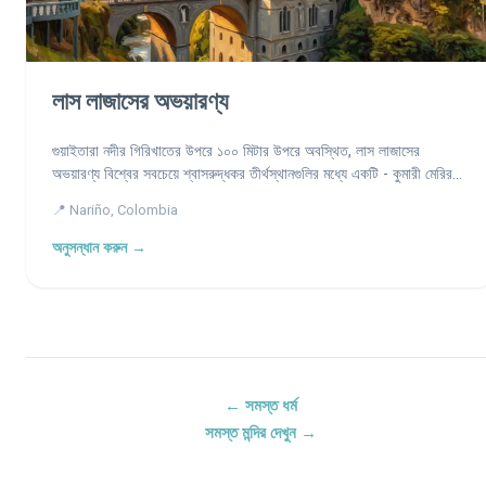
লাস লাজাসের অভয়ারণ্য
গুয়াইতারা নদীর গিরিখাতের উপরে ১০০ মিটার উপরে অবস্থিত, লাস লাজাসের
অভয়ারণ্য বিশ্বের সবচেয়ে শ্বাসরুদ্ধকর তীর্থস্থানগুলির মধ্যে একটি - কুমারী মেরির
একটি অলৌকিক চিত্র পাথরের উপরে সরাসরি খোদাই করা একটি গিরিখাতের ক্লিফের
📍 Nariño, Colombia
মধ্যে নির্মিত গথিক রিভাইভাল বিস্ময়।
অনুসন্ধান করুন →
← সমস্ত ধর্ম
সমস্ত মন্দির দেখুন →