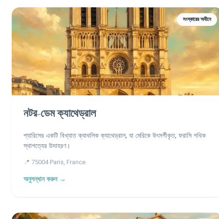
সংস্কারের অধীনে
নটর-ডেম ক্যাথেড্রাল
প্যারিসের একটি বিখ্যাত ক্যাথলিক ক্যাথেড্রাল, যা মেরিকে উৎসর্গীকৃত, ফরাসি গথিক
স্থাপত্যের উদাহরণ।
📍 75004 Paris, France
অনুসন্ধান করুন →