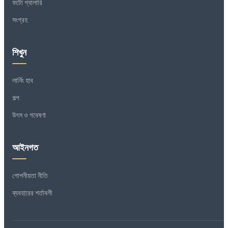
ফটো গ্যালারি
সংগ্রহ
শিখুন
লার্নিং হাব
গল্প
উৎস ও গবেষণা
আইনগত
গোপনীয়তা নীতি
ব্যবহারের শর্তাবলী