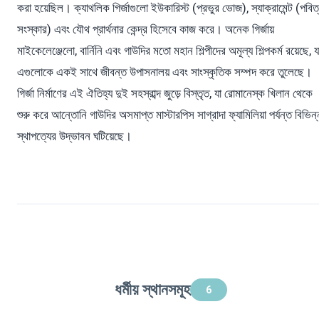
করা হয়েছিল। ক্যাথলিক গির্জাগুলো ইউকারিস্ট (প্রভুর ভোজ), স্যাক্রামেন্ট (পবিত
সংস্কার) এবং যৌথ প্রার্থনার কেন্দ্র হিসেবে কাজ করে। অনেক গির্জায়
মাইকেলেঞ্জেলো, বার্নিনি এবং গাউদির মতো মহান শিল্পীদের অমূল্য শিল্পকর্ম রয়েছে, য
এগুলোকে একই সাথে জীবন্ত উপাসনালয় এবং সাংস্কৃতিক সম্পদ করে তুলেছে।
গির্জা নির্মাণের এই ঐতিহ্য দুই সহস্রাব্দ জুড়ে বিস্তৃত, যা রোমানেস্ক খিলান থেকে
শুরু করে আন্তোনি গাউদির অসমাপ্ত মাস্টারপিস সাগ্রাদা ফ্যামিলিয়া পর্যন্ত বিভিন্
স্থাপত্যের উদ্ভাবন ঘটিয়েছে।
ধর্মীয় স্থানসমূহ
6