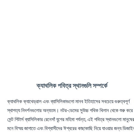
ক্যাথলিক ক্যাথেড্রাল এবং ব্যাসিলিকাগুলো হলো বিশাল উপাসনালয়
যা খ্রিস্টান বিশ্বাসের প্রতি শতাব্দী প্রাচীন পবিত্র শিল্প, স্থাপত্য
এবং ভক্তি প্রদর্শন করে।
ক্যাথলিক পবিত্র স্থানগুলি সম্পর্কে
ক্যাথলিক ক্যাথেড্রাল এবং ব্যাসিলিকাগুলো মানব ইতিহাসের সবচেয়ে গুরুত্বপূর্ণ
স্থাপত্য নিদর্শনগুলোর অন্যতম। নটর-ডেমের সুউচ্চ গথিক খিলান থেকে শুরু করে
সেন্ট পিটার্স ব্যাসিলিকার রেনেসাঁ যুগের মহিমা পর্যন্ত, এই পবিত্র স্থানগুলো মানুষে
মনে বিস্ময় জাগাতে এবং বিশ্বাসীদের ঈশ্বরের কাছাকাছি নিয়ে যাওয়ার জন্য ডিজাই